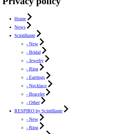
Privacy policy
Home
News
Scintillante
- New
- Bridal
- Jewelry
- Ring
- Earrings
- Necklace
- Bracelet
- Other
RESPIRO by Scintillante
- New
- Ring