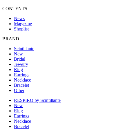
CONTENTS
News
Magazine
Shoplist
BRAND
Scintillante
New
Bridal
Jewelry
Ring
Earrings
Necklace
Bracelet
Other
RESPIRO by Scintillante
New
Ring
Earrings
Necklace
Bracelet