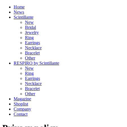
Home
News
Scintillante
New
Bridal
Jewelry
Ring
Earrings
Necklace
Bracelet
Other
RESPIRO by Scintillante
New
Ring
Earrings
Necklace
Bracelet
Other
Magazine
Shoplist
Company
Contact